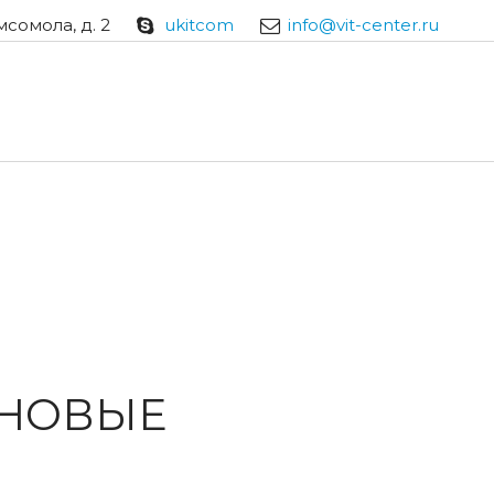
мсомола, д. 2
ukitcom
info@vit-center.ru
 НОВЫЕ