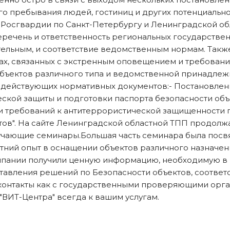
о пребывания людей, гостиниц и других потенциальн
 Росгвардии по Санкт-Петербургу и Ленинградской об
еречень и ответственность региональных государствен
тельным, и соответствие ведомственным нормам. Также
ах, связанных с экстренным оповещением и требован
объектов различного типа и ведомственной принадлежн
 действующих нормативных документов:- Постановлени
еской защиты и подготовки паспорта безопасности объ
нии требований к антитеррористической защищенности
ов". На сайте Ленинградской областной ТПП продолжа
бучающие семинары.Большая часть семинара была посв
ний опыт в оснащении объектов различного назначени
мпании получили ценную информацию, необходимую в
тавления решений по Безопасности объектов, соотве
онтакты как с государственными проверяющими орган
"ВИТ-Центра" всегда к вашим услугам.