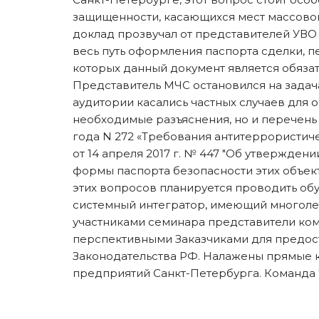
защищенности, касающихся мест массовог
доклад прозвучал от представителей УВО
весь путь оформления паспорта сделки, п
которых данный документ является обяза
Представитель МЧС остановился на задач
аудитории касались частных случаев для 
необходимые разъяснения, но и перечень
года N 272 «Требования антитеррористич
от 14 апреля 2017 г. № 447 "Об утвержде
формы паспорта безопасности этих объект
этих вопросов планируется проводить о
системный интегратор, имеющий многолет
участниками семинара представители ко
перспективными Заказчиками для предос
Законодательства РФ. Налажены прямые к
предприятий Санкт-Петербурга. Команда 