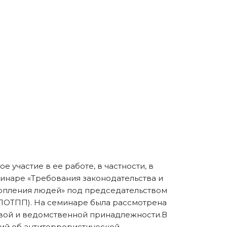
участие в ее работе, в частности, в
минаре «Требования законодательства и
копления людей» под председательством
 ЛОТПП). На семинаре была рассмотрена
вой и ведомственной принадлежности.В
ний об антитеррористической