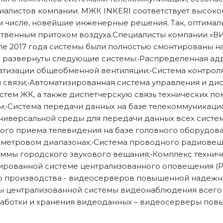
алистов компании. МЖК INKERI соответствует высоком
 числе, новейшие инженерные решения. Так, оптимал
ственным притоком воздуха.Специалисты компании «В
тале 2017 года системы были полностью смонтированы н
и развернуты следующие системы:•Распределенная ад
тизации общеобменной вентиляции;•Система контроля
связи;•Автоматизированная система управления и ди
тем ЖК, а также диспетчерскую связь технических п
•Система передачи данных на базе телекоммуникаци
ниверсальной среды для передачи данных всех систе
ого приема телевидения на базе головного оборудов
иметровом диапазонах;•Система проводного радиовещ
ммы городского звукового вещания;•Комплекс технич
ированной системе централизованного оповещения (Р
о производства - видеосерверов повышенной надежнос
мы централизованной системы видеонаблюдения всего
работки и хранения видеоданных – видеосерверы пов