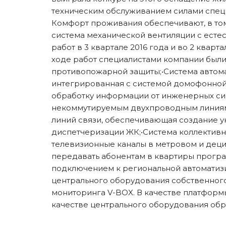
техническим обслуживанием силами специ
Комфорт проживания обеспечивают, в том
система механической вентиляции с есте
работ в 3 квартале 2016 года и во 2 квар
ходе работ специалистами компании был
противопожарной защиты;•Система автома
интегрированная с системой домофонной 
обработку информации от инженерных сис
некоммутируемым двухпроводным линиям;
линий связи, обеспечивающая создание у
диспетчеризации ЖК;•Система коллективн
телевизионные каналы в метровом и дец
передавать абонентам в квартиры програ
подключением к региональной автоматиз
центрального оборудования собственног
мониторинга V-BOX. В качестве платфор
качестве центрального оборудования об