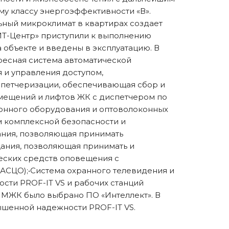
у классу энергоэффективности «В».
ьный микроклимат в квартирах создает
ИТ-Центр» приступили к выполнению
а объекте и введены в эксплуатацию. В
ресная система автоматической
 и управления доступом,
спетчеризации, обеспечивающая сбор и
омещений и лифтов ЖК с диспетчером по
онного оборудования и оптоволоконных
м комплексной безопасности и
ания, позволяющая принимать
ания, позволяющая принимать и
еских средств оповещения с
АСЦО);•Система охранного телевидения и
ти PROF-IT VS и рабочих станций
 МЖК было выбрано ПО «Интеллект». В
ышенной надежности PROF-IT VS.