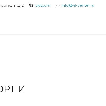
мсомола, д. 2
ukitcom
info@vit-center.ru
РТ И